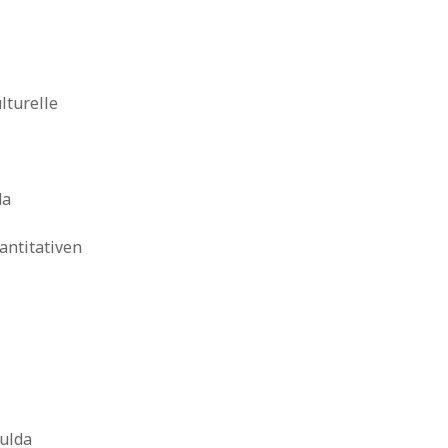
lturelle
da
antitativen
ulda