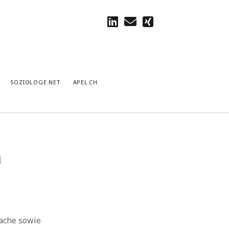
linkedin
E-
xing
Mail
SOZIOLOGE.NET
APEL.CH
n
rache sowie