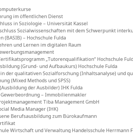
omputerkurse
rung im öffentlichen Dienst
luss in Soziologie – Universität Kassel
schluss Sozialwissenschaften mit dem Schwerpunkt interku
n (BASIB) – Hochschule Fulda
Lehren und Lernen im digitalen Raum
 Bewerbungsmanagement
ertifikatsprogramm „Tutorenqualifikation“ Hochschule Ful
sbildung (Grund- und Aufbaukurs) Hochschule Fulda
in der qualitativen Sozialforschung (Inhaltsanalyse) und qu
chung (Mixed Methods und SPSS)
(Ausbildung der Ausbilder) IHK Fulda
c Gewerbeordnung – Immobilienmakler
 Projektmanagement Tiba Management GmbH
Social Media Manager (IHK)
sene Berufsausbildung zum Bürokaufmann
tifikat
hule Wirtschaft und Verwaltung Handelsschule Herrmann F