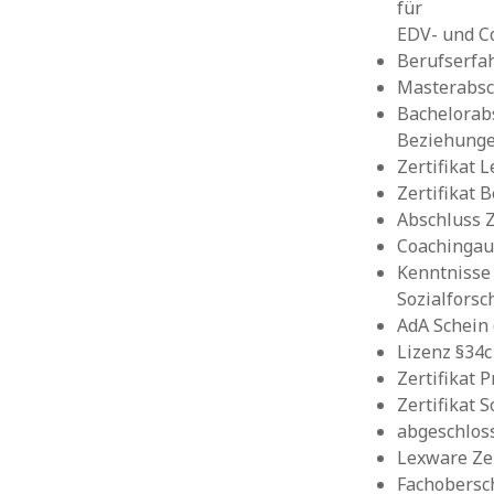
für
EDV- und C
Berufserfah
Masterabsch
Bachelorab
Beziehunge
Zertifikat 
Zertifikat
Abschluss Z
Coachingau
Kenntnisse 
Sozialfors
AdA Schein 
Lizenz §34
Zertifikat
Zertifikat 
abgeschlos
Lexware Zer
Fachobersc